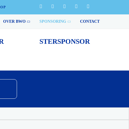
HOP
ing van het bedrijfsleven geen prestaties die tot de
OVER BWO
SPONSORING
CONTACT
R
STERSPONSOR