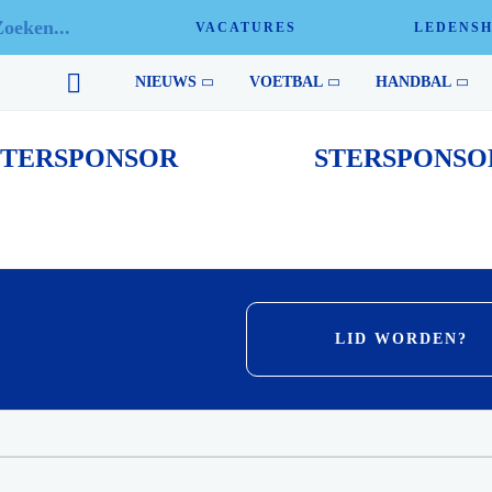
VACATURES
LEDENS
Sport en sponsoring gaan hand in hand en zonder financiële ondersteun
NIEUWS
VOETBAL
HANDBAL
STERSPONSOR
STERSPONSO
LID WORDEN?