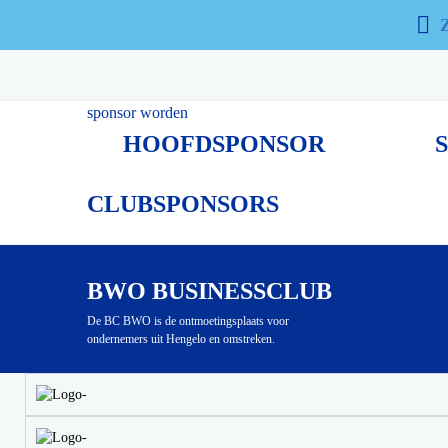
SPONSOREN
Al vele jaren wordt BWO ondersteund door vele sponsors. 
verbeelding spreken.
sponsor worden
HOOFDSPONSOR
CLUBSPONSORS
BWO BUSINESSCLUB
De BC BWO is de ontmoetingsplaats voor
ondernemers uit Hengelo en omstreken.