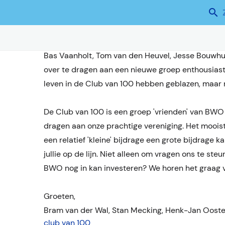
NIEUW BESTUUR CLUB
14 maart 2024
Nieuws ksv BWO
Na het opzetten van de Club van 100 en het real
Bas Vaanholt, Tom van den Heuvel, Jesse Bouwh
over te dragen aan een nieuwe groep enthousiaste
leven in de Club van 100 hebben geblazen, maar n
De Club van 100 is een groep 'vrienden' van BWO
dragen aan onze prachtige vereniging. Het mooist
een relatief 'kleine' bijdrage een grote bijdrage 
jullie op de lijn. Niet alleen om vragen ons te ste
BWO nog in kan investeren? We horen het graag va
Groeten,
Bram van der Wal, Stan Mecking, Henk-Jan Oosten
club van 100