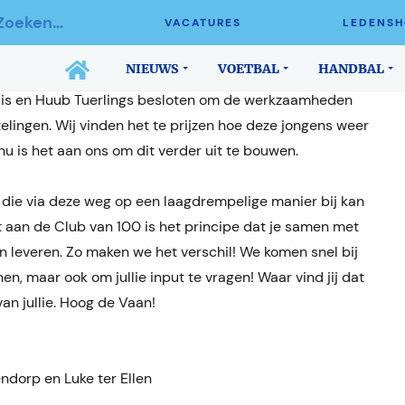
 VAN 100
VACATURES
LEDENSH
NIEUWS
VOETBAL
HANDBAL
iseren van een aantal mooie doelen voor BWO, hebben
uis en Huub Tuerlings besloten om de werkzaamheden
lingen. Wij vinden het te prijzen hoe deze jongens weer
u is het aan ons om dit verder uit te bouwen.
 die via deze weg op een laagdrempelige manier bij kan
 aan de Club van 100 is het principe dat je samen met
kan leveren. Zo maken we het verschil! We komen snel bij
unen, maar ook om jullie input te vragen! Waar vind jij dat
n jullie. Hoog de Vaan!
dorp en Luke ter Ellen